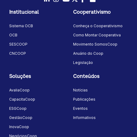
LinkedIn
Instagram
Youtube
Twitter/X
Facebook
Flickr
Institucional
Cooperativismo
Sistema OCB
Conheça o Cooperativismo
OCB
Como Montar Cooperativa
SESCOOP
Movimento SomosCoop
CNCOOP
Anuário do Coop
Legislação
Soluções
Conteúdos
AvaliaCoop
Notícias
CapacitaCoop
Publicações
ESGCoop
Eventos
GestãoCoop
Informativos
InovaCoop
NegóciosCoop