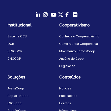
LinkedIn
Instagram
Youtube
Twitter/X
Facebook
Flickr
Institucional
Cooperativismo
Sistema OCB
Conheça o Cooperativismo
OCB
Como Montar Cooperativa
SESCOOP
Movimento SomosCoop
CNCOOP
Anuário do Coop
Legislação
Soluções
Conteúdos
AvaliaCoop
Notícias
CapacitaCoop
Publicações
ESGCoop
Eventos
GestãoCoop
Informativos