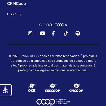
CRMCoop
LicitaCoop
Instagram
YouTube
Facebook
TikTok
Spotify
© 2023 - 2025 OCB. Todos os direitos reservados. É proibida a
reprodução ou distribuição não autorizada do conteúdo deste
site.
A propriedade intelectual dos materiais apresentados é
protegida pela legislação nacional e internacional.
accessible