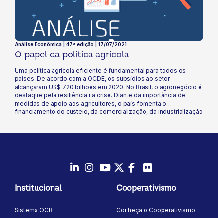
Análise Econômica | 47ª edição | 17/07/2021
O papel da política agrícola
Uma política agrícola eficiente é fundamental para todos os
países. De acordo com a OCDE, os subsídios ao setor
alcançaram US$ 720 bilhões em 2020. No Brasil, o agronegócio é
destaque pela resiliência na crise. Diante da importância de
medidas de apoio aos agricultores, o país fomenta o
financiamento do custeio, da comercialização, da industrialização
e dos investimentos agropecuários por meio do Plano Safra. Para
o ciclo 2021/22, o Plano conta com R$ 251,22 bilhões em crédito
rural para todas as rubricas. Confira nesta edição como esse tipo
de política pública favorece o setor agropecuário no Brasil e qual
o papel do cooperativismo para que programas como esses
possibilitem bons resultados para nossas cooperativas!
LinkedIn
Instagram
Youtube
Twitter/X
Facebook
Flickr
Institucional
Cooperativismo
Sistema OCB
Conheça o Cooperativismo