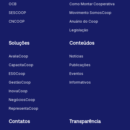
OCB
Como Montar Cooperativa
SESCOOP
Movimento SomosCoop
CNCOOP
Anuário do Coop
Legislação
Soluções
Conteúdos
AvaliaCoop
Notícias
CapacitaCoop
Publicações
ESGCoop
Eventos
GestãoCoop
Informativos
InovaCoop
NegóciosCoop
RepresentaCoop
Contatos
Transparência