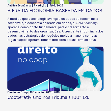
Análise Econômica | 7ª edição | 14/08/2023
A ERA DA ECONOMIA BASEADA EM DADOS
À medida que a tecnologia avança e os dados se tornam mais
acessíveis, a economia baseada em dados, ou
Data Economy
,
aparece como ponto fundamental para o crescimento e
desenvolvimento das organizações. A crescente importância dos
dados nas estratégias de negócios molda a maneira como as
organizações operam, tomam decisões e transformam seus
dados em riqueza. Para o setor cooperativista, a economia
baseada em dados oferece oportunidades únicas, direcionando
programas personalizados para as cooperativas conforme suas
necessidades, otimizando operações, reduzindo custos,
comandando diretrizes mais eficientes de forma a fomentar
ainda mais o setor. Nesta edição, vamos mergulhar no universo
da economia baseada em dados, sua relevância, impacto para o
cooperativismo e tendências para 2023. Boa leitura!
Direito no Coop | 100 edição | 01/01/2016
Cooperativismo nos Tribunais 100ª Ed.