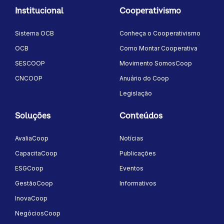
Institucional
Cooperativismo
Sistema OCB
Conheça o Cooperativismo
OCB
Como Montar Cooperativa
SESCOOP
Movimento SomosCoop
CNCOOP
Anuário do Coop
Legislação
Soluções
Conteúdos
AvaliaCoop
Notícias
CapacitaCoop
Publicações
ESGCoop
Eventos
GestãoCoop
Informativos
InovaCoop
NegóciosCoop