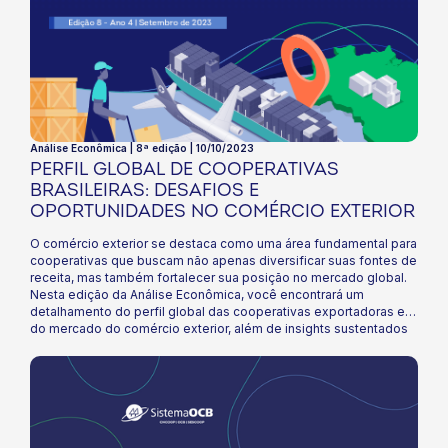
Análise Econômica | 8ª edição | 10/10/2023
PERFIL GLOBAL DE COOPERATIVAS
BRASILEIRAS: DESAFIOS E
OPORTUNIDADES NO COMÉRCIO EXTERIOR
O comércio exterior se destaca como uma área fundamental para
cooperativas que buscam não apenas diversificar suas fontes de
receita, mas também fortalecer sua posição no mercado global.
Nesta edição da Análise Econômica, você encontrará um
detalhamento do perfil global das cooperativas exportadoras e
do mercado do comércio exterior, além de insights sustentados
por estudos atualizados. Além disso, abordamos as estratégias
e iniciativas que estão sendo adotadas para posicionar as
cooperativas brasileiras como competidores eficazes no palco
global, o papel crescente e a busca por igualdade das mulheres
no comércio exterior, bem como diretrizes iniciais para quem
está considerando dar os primeiros passos nessa área. Boa
leitura!