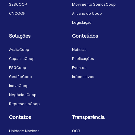
SESCOOP
Movimento SomosCoop
CNCOOP
Anuário do Coop
Legislação
Soluções
Conteúdos
AvaliaCoop
Notícias
CapacitaCoop
Publicações
ESGCoop
Eventos
GestãoCoop
Informativos
InovaCoop
NegóciosCoop
RepresentaCoop
Contatos
Transparência
Unidade Nacional
OCB