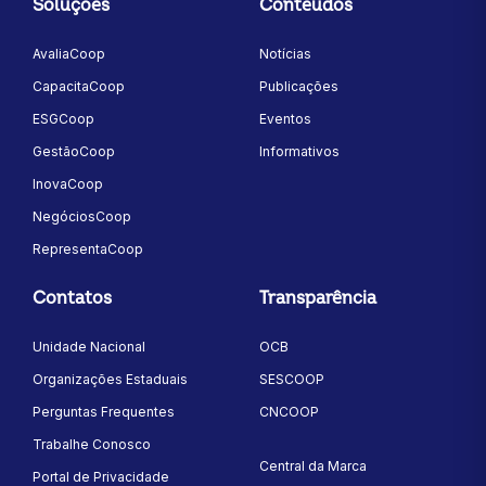
Soluções
Conteúdos
AvaliaCoop
Notícias
CapacitaCoop
Publicações
ESGCoop
Eventos
GestãoCoop
Informativos
InovaCoop
NegóciosCoop
RepresentaCoop
Contatos
Transparência
Unidade Nacional
OCB
Organizações Estaduais
SESCOOP
Perguntas Frequentes
CNCOOP
Trabalhe Conosco
Central da Marca
Portal de Privacidade