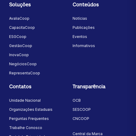
Soluções
Conteúdos
AvaliaCoop
Notícias
CapacitaCoop
Publicações
ESGCoop
Eventos
GestãoCoop
Informativos
InovaCoop
NegóciosCoop
RepresentaCoop
Contatos
Transparência
Unidade Nacional
OCB
Organizações Estaduais
SESCOOP
Perguntas Frequentes
CNCOOP
Trabalhe Conosco
Central da Marca