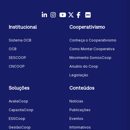
LinkedIn
Instagram
Youtube
Twitter/X
Facebook
Flickr
Institucional
Cooperativismo
Sistema OCB
Conheça o Cooperativismo
OCB
Como Montar Cooperativa
SESCOOP
Movimento SomosCoop
CNCOOP
Anuário do Coop
Legislação
Soluções
Conteúdos
AvaliaCoop
Notícias
CapacitaCoop
Publicações
ESGCoop
Eventos
GestãoCoop
Informativos