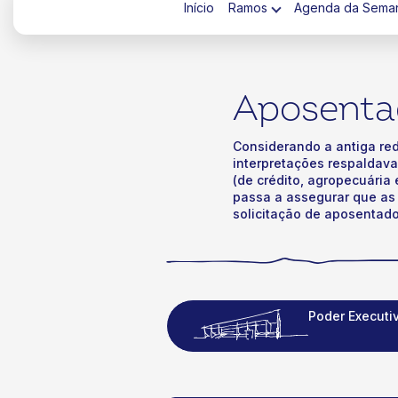
Início
Ramos
Agenda da Sema
Aposentad
Considerando a antiga red
interpretações respaldava
ok
kr
(de crédito, agropecuária 
passa a assegurar que as
solicitação de aposentado
Poder Executi