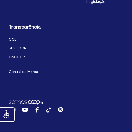
Legislação
Transparência
OCB
SESCOOP
CNCOOP
Central da Marca
Instagram
YouTube
Facebook
TikTok
Spotify
accessible