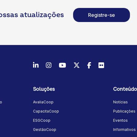
ossas atualizações
Registre-se
LinkedIn
Instagram
Youtube
Twitter/X
Facebook
Flickr
Soluções
Conteúdo
mo
AvaliaCoop
Notícias
a
CapacitaCoop
Publicações
ESGCoop
Eventos
GestãoCoop
Informativos