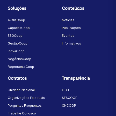
Soluções
Conteúdos
AvaliaCoop
Notícias
CapacitaCoop
Publicações
ESGCoop
Eventos
GestãoCoop
Informativos
InovaCoop
NegóciosCoop
RepresentaCoop
Contatos
Transparência
Unidade Nacional
OCB
Organizações Estaduais
SESCOOP
Perguntas Frequentes
CNCOOP
Trabalhe Conosco