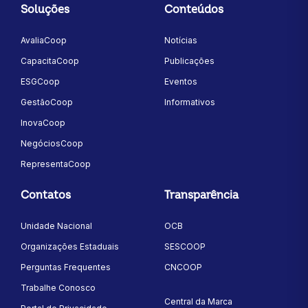
Soluções
Conteúdos
AvaliaCoop
Notícias
CapacitaCoop
Publicações
ESGCoop
Eventos
GestãoCoop
Informativos
InovaCoop
NegóciosCoop
RepresentaCoop
Contatos
Transparência
Unidade Nacional
OCB
Organizações Estaduais
SESCOOP
Perguntas Frequentes
CNCOOP
Trabalhe Conosco
Central da Marca