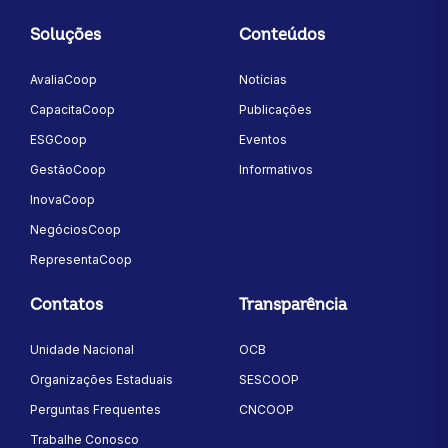
Soluções
Conteúdos
AvaliaCoop
Notícias
CapacitaCoop
Publicações
ESGCoop
Eventos
GestãoCoop
Informativos
InovaCoop
NegóciosCoop
RepresentaCoop
Contatos
Transparência
Unidade Nacional
OCB
Organizações Estaduais
SESCOOP
Perguntas Frequentes
CNCOOP
Trabalhe Conosco