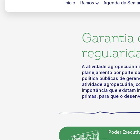
Início
Ramos
Agenda da Sema
Garantia 
regularid
ok
kr
A atividade agropecuária 
planejamento por parte do
política públicas de gere
atividade agropecuária, c
importância que existam i
primas, para que o desenv
Poder Executi