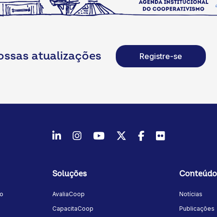
ossas atualizações
Registre-se
LinkedIn
Instagram
Youtube
Twitter/X
Facebook
Flickr
Soluções
Conteúdo
mo
AvaliaCoop
Notícias
a
CapacitaCoop
Publicações