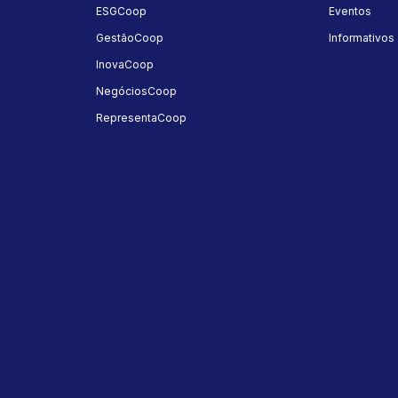
ESGCoop
Eventos
GestãoCoop
Informativos
InovaCoop
NegóciosCoop
RepresentaCoop