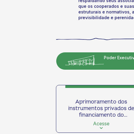
respaldando seus associad
que os cooperados e suas
estruturais e normativos,
previsibilidade e perenid
Poder Executi
Aprimoramento dos
instrumentos privados d
financiamento do
cooperativismo agropecuár
Acesse