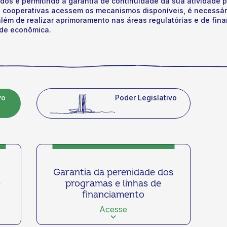
os e permitindo a garantia de continuidade da sua atividade pr
 cooperativas acessem os mecanismos disponíveis, é necessár
 além de realizar aprimoramento nas áreas regulatórias e de fin
ade econômica.
vo
Poder Legislativo
Garantia da perenidade dos
e
programas e linhas de
financiamento
io
Acesse