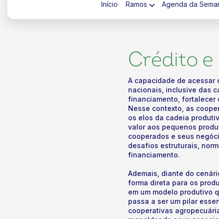
Início
Ramos
Agenda da Sema
Crédito e
A capacidade de acessar 
nacionais, inclusive das 
ok
kr
financiamento, fortalecer
Nesse contexto, as coope
os elos da cadeia produti
valor aos pequenos produt
cooperados e seus negóci
desafios estruturais, norm
financiamento.
Ademais, diante do cenári
forma direta para os prod
em um modelo produtivo qu
passa a ser um pilar esse
cooperativas agropecuári