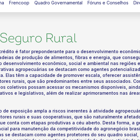
na
Frencoop
Quadro Governamental
Fóruns e Conselhos
Dir
 Seguro Rural
crédito é fator preponderante para o desenvolvimento econômi
cadeias de produção de alimentos, fibras e energia, que conseg
 o desenvolvimento econômico, social e ambiental nas regiões 
rativas agropecuárias se destacam como agentes potencializad
va. Elas têm a capacidade de promover escala, oferecer assistê
ores rurais, que são predominantes entre seus associados. Co
os coletivos possam acessar os mecanismos disponíveis, ainda
ativos e legislativos, além de realizar aprimoramentos nas área
o de exposição ampla a riscos inerentes à atividade agropecuá
utores rurais e suas cooperativas, que são naturalmente afetad
e conta com etapas produtivas a céu aberto. Desta forma, a ge
ncial para manutenção da competitividade do agronegócio brasi
as se destacam como agentes protetores do seu quadro social,