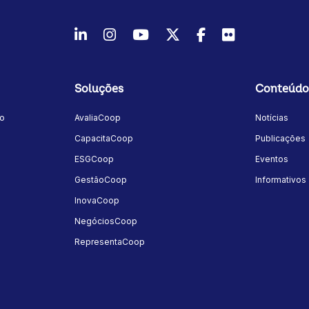
LinkedIn
Instagram
Youtube
Twitter/X
Facebook
Flickr
Soluções
Conteúdo
mo
AvaliaCoop
Notícias
a
CapacitaCoop
Publicações
ESGCoop
Eventos
GestãoCoop
Informativos
InovaCoop
NegóciosCoop
RepresentaCoop