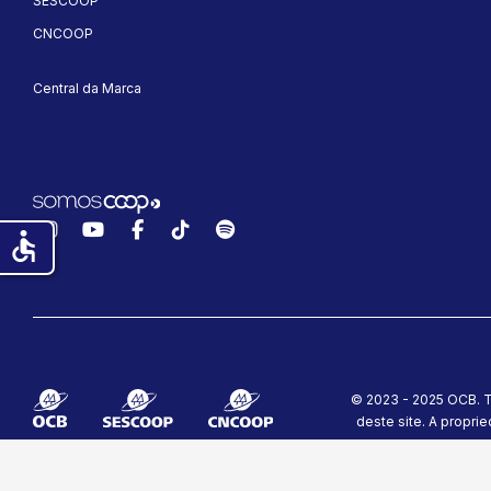
SESCOOP
CNCOOP
Central da Marca
Instagram
YouTube
Facebook
TikTok
Spotify
accessible
© 2023 - 2025 OCB. T
deste site.
A proprie