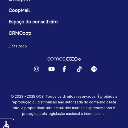
CoopMail
Espaço do conselheiro
CRMCoop
LicitaCoop
Instagram
YouTube
Facebook
TikTok
Spotify
© 2023 - 2025 OCB. Todos os direitos reservados. É proibida a
reprodução ou distribuição não autorizada do conteúdo deste
site.
A propriedade intelectual dos materiais apresentados é
protegida pela legislação nacional e internacional.
accessible