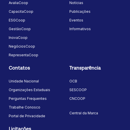
AvaliaCoop
Notícias
CapacitaCoop
Publicações
ESGCoop
Eventos
GestãoCoop
Informativos
InovaCoop
NegóciosCoop
RepresentaCoop
Contatos
Transparência
Unidade Nacional
OCB
Organizações Estaduais
SESCOOP
Perguntas Frequentes
CNCOOP
Trabalhe Conosco
Central da Marca
Portal de Privacidade
Licitações