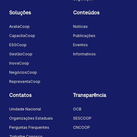
Soluções
Conteúdos
AvaliaCoop
Notícias
CapacitaCoop
Publicações
ESGCoop
Eventos
GestãoCoop
Informativos
InovaCoop
NegóciosCoop
RepresentaCoop
Contatos
Transparência
Unidade Nacional
OCB
Organizações Estaduais
SESCOOP
Perguntas Frequentes
CNCOOP
Trabalhe Conosco