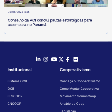
05/08/2026 16:56
Conselho da ACI conclui pautas estratégicas para
assembleia no Panamá
LinkedIn
Instagram
Youtube
Twitter/X
Facebook
Flickr
Institucional
Cooperativismo
Sistema OCB
Conheça o Cooperativismo
OCB
Como Montar Cooperativa
SESCOOP
Movimento SomosCoop
CNCOOP
Anuário do Coop
Legislação