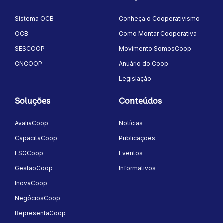
Sistema OCB
Conheça o Cooperativismo
OCB
Como Montar Cooperativa
SESCOOP
Movimento SomosCoop
CNCOOP
Anuário do Coop
Legislação
Soluções
Conteúdos
AvaliaCoop
Notícias
CapacitaCoop
Publicações
ESGCoop
Eventos
GestãoCoop
Informativos
InovaCoop
NegóciosCoop
RepresentaCoop