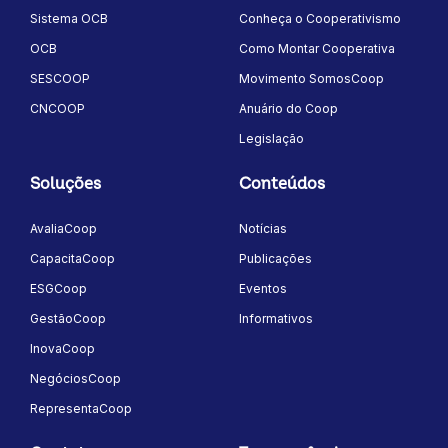
Sistema OCB
Conheça o Cooperativismo
OCB
Como Montar Cooperativa
SESCOOP
Movimento SomosCoop
CNCOOP
Anuário do Coop
Legislação
Soluções
Conteúdos
AvaliaCoop
Notícias
CapacitaCoop
Publicações
ESGCoop
Eventos
GestãoCoop
Informativos
InovaCoop
NegóciosCoop
RepresentaCoop