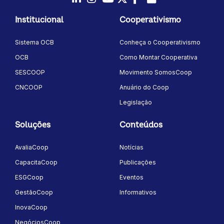
LinkedIn
Instagram
Youtube
Twitter/X
Facebook
Flickr
Institucional
Cooperativismo
Sistema OCB
Conheça o Cooperativismo
OCB
Como Montar Cooperativa
SESCOOP
Movimento SomosCoop
CNCOOP
Anuário do Coop
Legislação
Soluções
Conteúdos
AvaliaCoop
Notícias
CapacitaCoop
Publicações
ESGCoop
Eventos
GestãoCoop
Informativos
InovaCoop
NegóciosCoop