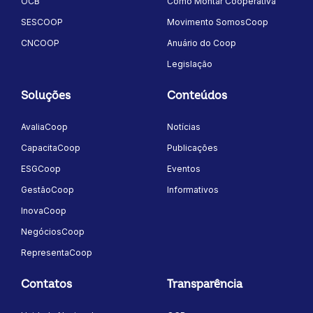
OCB
Como Montar Cooperativa
SESCOOP
Movimento SomosCoop
CNCOOP
Anuário do Coop
Legislação
Soluções
Conteúdos
AvaliaCoop
Notícias
CapacitaCoop
Publicações
ESGCoop
Eventos
GestãoCoop
Informativos
InovaCoop
NegóciosCoop
RepresentaCoop
Contatos
Transparência