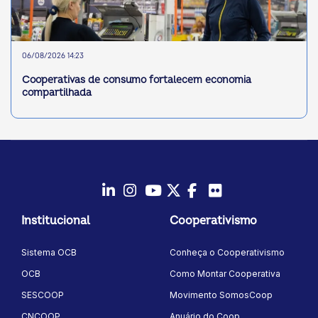
06/08/2026 14:23
Cooperativas de consumo fortalecem economia
compartilhada
LinkedIn
Instagram
Youtube
Twitter/X
Facebook
Flickr
Institucional
Cooperativismo
Sistema OCB
Conheça o Cooperativismo
OCB
Como Montar Cooperativa
SESCOOP
Movimento SomosCoop
CNCOOP
Anuário do Coop