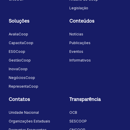
Legislação
Soluções
Conteúdos
AvaliaCoop
Notícias
CapacitaCoop
Publicações
ESGCoop
Eventos
GestãoCoop
Informativos
InovaCoop
NegóciosCoop
RepresentaCoop
Contatos
Transparência
Unidade Nacional
OCB
Organizações Estaduais
SESCOOP
Perguntas Frequentes
CNCOOP