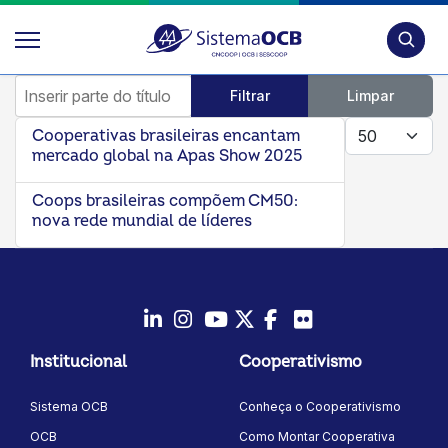
Pesquis
Inserir parte do título
Filtrar
Limpar
Mostrar #
Cooperativas brasileiras encantam
mercado global na Apas Show 2025
Coops brasileiras compõem CM50:
nova rede mundial de líderes
LinkedIn
Instagram
Youtube
Twitter/X
Facebook
Flickr
Institucional
Cooperativismo
Sistema OCB
Conheça o Cooperativismo
OCB
Como Montar Cooperativa