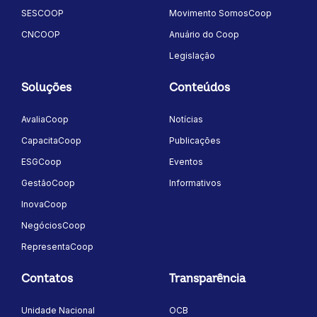
SESCOOP
Movimento SomosCoop
CNCOOP
Anuário do Coop
Legislação
Soluções
Conteúdos
AvaliaCoop
Notícias
CapacitaCoop
Publicações
ESGCoop
Eventos
GestãoCoop
Informativos
InovaCoop
NegóciosCoop
RepresentaCoop
Contatos
Transparência
Unidade Nacional
OCB