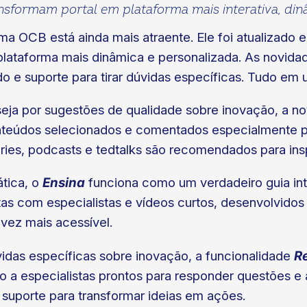
nsformam portal em plataforma mais interativa, din
a OCB está ainda mais atraente. Ele foi atualizado e
 plataforma mais dinâmica e personalizada. As novid
o e suporte para tirar dúvidas específicas. Tudo em u
seja por sugestões de qualidade sobre inovação, a n
nteúdos selecionados e comentados especialmente p
séries, podcasts e tedtalks são recomendados para ins
ática, o
Ensina
funciona como um verdadeiro guia inte
istas com especialistas e vídeos curtos, desenvolvidos
vez mais acessível.
vidas específicas sobre inovação, a funcionalidade
R
io a especialistas prontos para responder questões 
suporte para transformar ideias em ações.