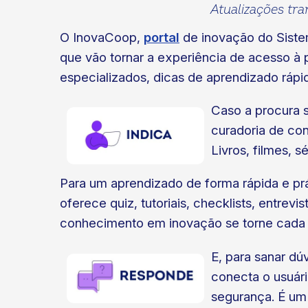
Atualizações tra
O InovaCoop,
portal
de inovação do Sistem
que vão tornar a experiência de acesso à
especializados, dicas de aprendizado rápid
Caso a procura 
ok
kr
curadoria de co
Livros, filmes, 
Para um aprendizado de forma rápida e pr
oferece quiz, tutoriais, checklists, entrev
conhecimento em inovação se torne cada 
E, para sanar dú
conecta o usuár
segurança. É um 