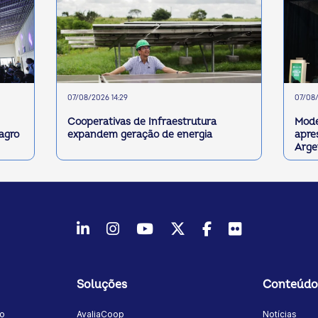
07/08/2026 14:29
07/08/
Cooperativas de Infraestrutura
Mode
 agro
expandem geração de energia
apre
Arge
LinkedIn
Instagram
Youtube
Twitter/X
Facebook
Flickr
Soluções
Conteúdo
mo
AvaliaCoop
Notícias