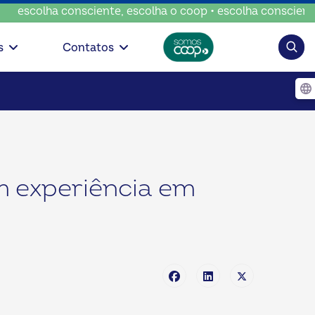
consciente, escolha o coop • escolha consciente, escolha o
Pesqui
s
Contatos
m experiência em