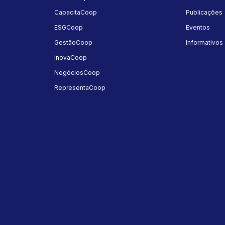
a
CapacitaCoop
Publicações
ESGCoop
Eventos
GestãoCoop
Informativos
InovaCoop
NegóciosCoop
RepresentaCoop