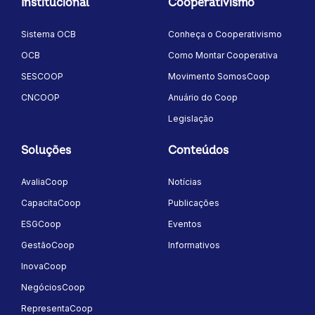
Institucional
Cooperativismo
Sistema OCB
Conheça o Cooperativismo
OCB
Como Montar Cooperativa
SESCOOP
Movimento SomosCoop
CNCOOP
Anuário do Coop
Legislação
Soluções
Conteúdos
AvaliaCoop
Notícias
CapacitaCoop
Publicações
ESGCoop
Eventos
GestãoCoop
Informativos
InovaCoop
NegóciosCoop
RepresentaCoop