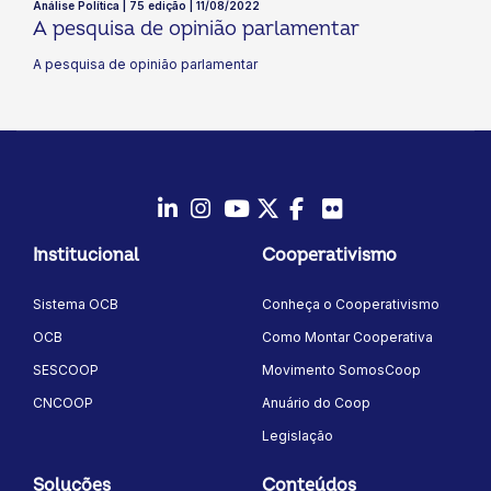
Análise Política | 75 edição | 11/08/2022
A pesquisa de opinião parlamentar
A pesquisa de opinião parlamentar
LinkedIn
Instagram
Youtube
Twitter/X
Facebook
Flickr
Institucional
Cooperativismo
Sistema OCB
Conheça o Cooperativismo
OCB
Como Montar Cooperativa
SESCOOP
Movimento SomosCoop
CNCOOP
Anuário do Coop
Legislação
Soluções
Conteúdos