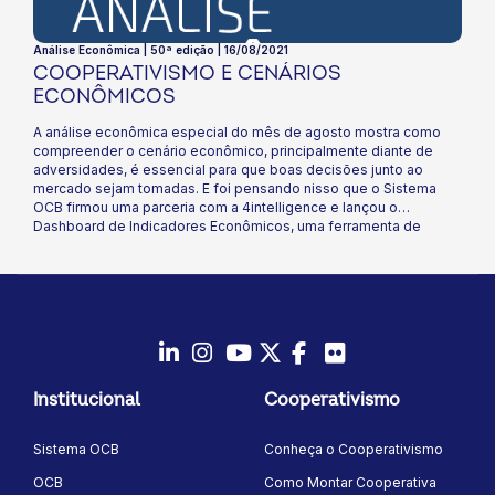
Análise Econômica | 50ª edição | 16/08/2021
COOPERATIVISMO E CENÁRIOS
ECONÔMICOS
A análise econômica especial do mês de agosto mostra como
compreender o cenário econômico, principalmente diante de
adversidades, é essencial para que boas decisões junto ao
mercado sejam tomadas. E foi pensando nisso que o Sistema
OCB firmou uma parceria com a 4intelligence e lançou o
Dashboard de Indicadores Econômicos, uma ferramenta de
dados interativa e acessível, que mostra as projeções dos
cenários internacional, nacional e regional, com panoramas
atualizados da conjuntura do país! Confira nesta edição como
andam as principais perspectivas econômicas para o Brasil e veja
como as informações dessa nova ferramenta auxiliarão a sua
coop nas tomadas de decisões futuras!
LinkedIn
Instagram
Youtube
Twitter/X
Facebook
Flickr
Institucional
Cooperativismo
Sistema OCB
Conheça o Cooperativismo
OCB
Como Montar Cooperativa