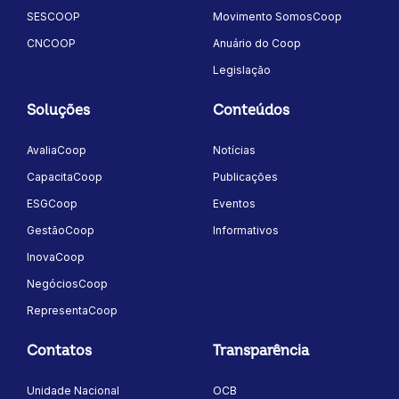
SESCOOP
Movimento SomosCoop
CNCOOP
Anuário do Coop
Legislação
Soluções
Conteúdos
AvaliaCoop
Notícias
CapacitaCoop
Publicações
ESGCoop
Eventos
GestãoCoop
Informativos
InovaCoop
NegóciosCoop
RepresentaCoop
Contatos
Transparência
Unidade Nacional
OCB