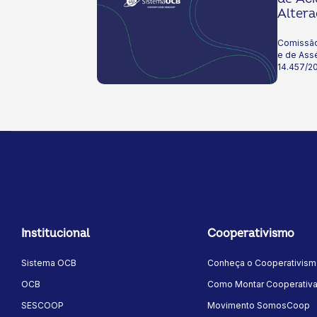
Altera
14.457
Comissão
e de Assé
14.457/2
Institucional
Cooperativismo
Sistema OCB
Conheça o Cooperativis
OCB
Como Montar Cooperativ
SESCOOP
Movimento SomosCoop