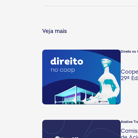
Veja mais
Direito no
Cooper
29ª Ed
Análise Tr
Comis
de Aci