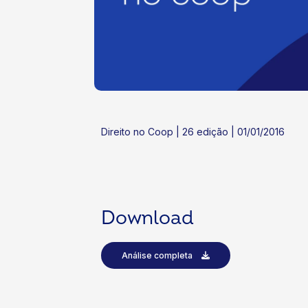
ok
kr
Direito no Coop | 26 edição | 01/01/2016
Download
Análise completa