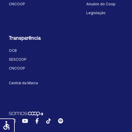
CNCOOP
Anuário do Coop
Legislação
Transparência
OCB
SESCOOP
CNCOOP
Central da Marca
Instagram
YouTube
Facebook
TikTok
Spotify
accessible