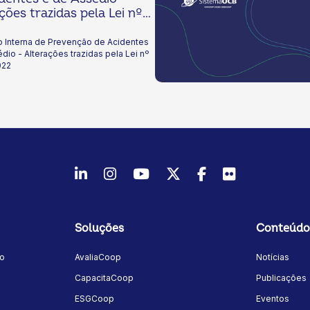
ções trazidas pela Lei nº
/2022
 Interna de Prevenção de Acidentes
dio - Alterações trazidas pela Lei nº
022
LinkedIn
Instagram
Youtube
Twitter/X
Facebook
Flickr
Soluções
Conteúdo
mo
AvaliaCoop
Notícias
a
CapacitaCoop
Publicações
ESGCoop
Eventos