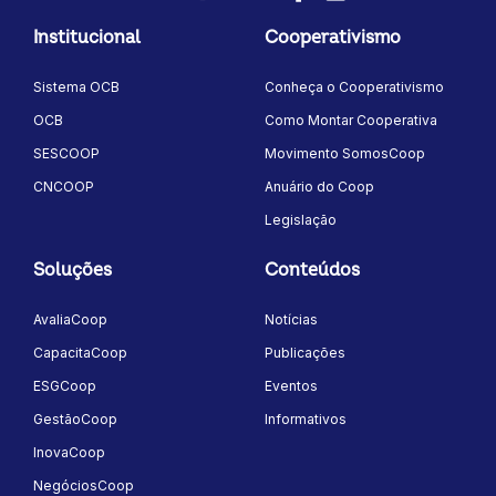
LinkedIn
Instagram
Youtube
Twitter/X
Facebook
Flickr
Institucional
Cooperativismo
Sistema OCB
Conheça o Cooperativismo
OCB
Como Montar Cooperativa
SESCOOP
Movimento SomosCoop
CNCOOP
Anuário do Coop
Legislação
Soluções
Conteúdos
AvaliaCoop
Notícias
CapacitaCoop
Publicações
ESGCoop
Eventos
GestãoCoop
Informativos
InovaCoop
NegóciosCoop