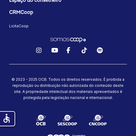
Espaço do conselheiro
CRMCoop
LicitaCoop
Instagram
YouTube
Facebook
TikTok
Spotify
© 2023 - 2025 OCB. Todos os direitos reservados. É proibida a
reprodução ou distribuição não autorizada do conteúdo deste
site.
A propriedade intelectual dos materiais apresentados é
protegida pela legislação nacional e internacional.
accessible