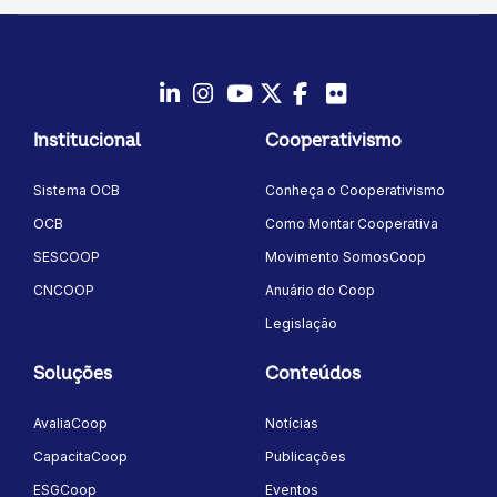
LinkedIn
Instagram
Youtube
Twitter/X
Facebook
Flickr
Institucional
Cooperativismo
Sistema OCB
Conheça o Cooperativismo
OCB
Como Montar Cooperativa
SESCOOP
Movimento SomosCoop
CNCOOP
Anuário do Coop
Legislação
Soluções
Conteúdos
AvaliaCoop
Notícias
CapacitaCoop
Publicações
ESGCoop
Eventos