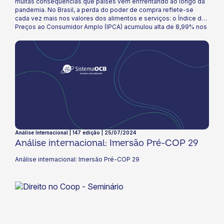
muitas consequências que países vêm enfrentando ao longo da
pandemia. No Brasil, a perda do poder de compra reflete-se
cada vez mais nos valores dos alimentos e serviços: o Índice de
Preços ao Consumidor Amplo (IPCA) acumulou alta de 8,99% nos
últimos doze meses. Especialistas do mercado financeiro
projetam uma inflação de 7% para o final deste ano. E o
cooperativismo precisará estar atento aos reajustes para que
decisões eficazes sejam tomadas. Confira nessa edição quais
são as principais expectativas para o aumento dos preços em
2021 e como isso irá repercutir no dia a dia de nossas
cooperativas!
Análise Internacional | 147 edição | 25/07/2024
Análise internacional: Imersão Pré-COP 29
Análise internacional: Imersão Pré-COP 29