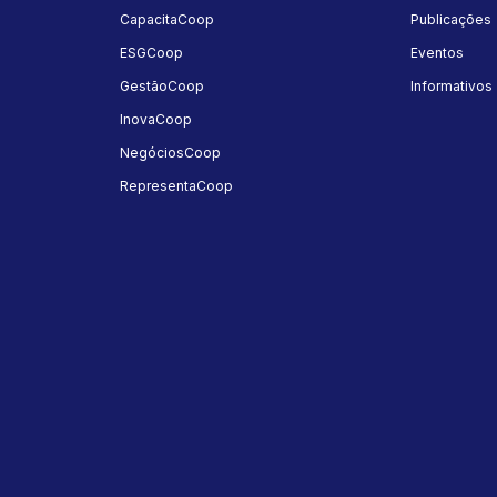
a
CapacitaCoop
Publicações
ESGCoop
Eventos
GestãoCoop
Informativos
InovaCoop
NegóciosCoop
RepresentaCoop