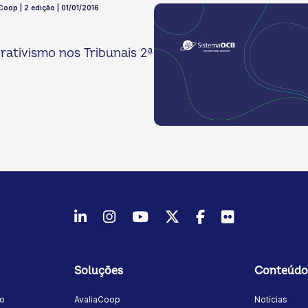
 Coop | 2 edição | 01/01/2016
ativismo nos Tribunais 2ª
LinkedIn
Instagram
Youtube
Twitter/X
Facebook
Flickr
Soluções
Conteúdo
mo
AvaliaCoop
Notícias