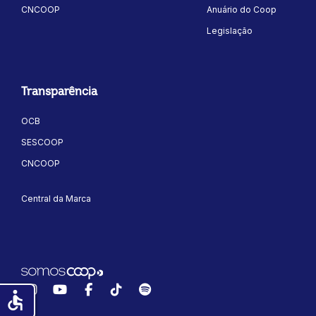
CNCOOP
Anuário do Coop
Legislação
Transparência
OCB
SESCOOP
CNCOOP
Central da Marca
Instagram
YouTube
Facebook
TikTok
Spotify
accessible