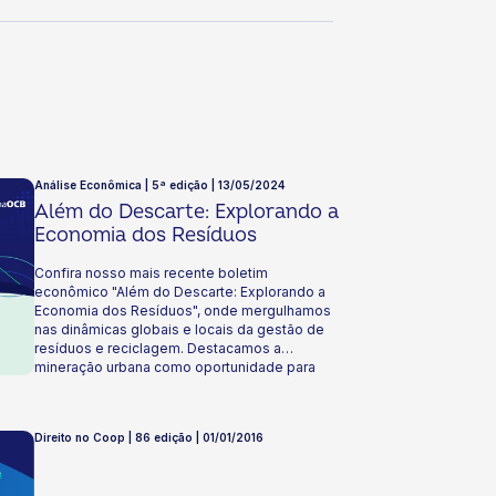
Análise Econômica | 5ª edição | 13/05/2024
Além do Descarte: Explorando a
Economia dos Resíduos
Confira nosso mais recente boletim
econômico "Além do Descarte: Explorando a
Economia dos Resíduos", onde mergulhamos
nas dinâmicas globais e locais da gestão de
resíduos e reciclagem. Destacamos a
mineração urbana como oportunidade para
cooperativas de reciclagem transformarem
resíduos eletroeletrônicos em riquezas
sustentáveis. Não perca insights valiosos e
Direito no Coop | 86 edição | 01/01/2016
análises sobre como transformar desafios
ambientais em oportunidades econômicas.
Leia agora para mais detalhes!