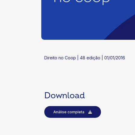
ok
kr
Direito no Coop | 48 edição | 01/01/2016
Download
Análise completa