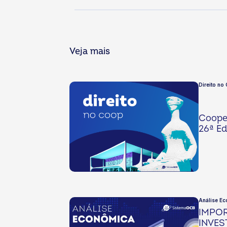
Veja mais
Direito no
Cooper
26ª Ed
Análise Ec
IMPO
INVES