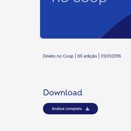
ok
kr
Direito no Coop | 65 edição | 01/01/2016
Download
Análise completa