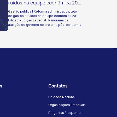
ruídos na equipe econômica 20ª
Edição - Edição Especial I
Gestão pública I Reforma administrativa, teto
Panorama da atuação do
de gastos e ruídos na equipe econômica 20ª
governo no pré e no pós-
Edição - Edição Especial I Panorama da
pandemia
atuação do governo no pré e no pós-pandemia
s
Contatos
Unidade Nacional
Organizações Estaduais
Perguntas Frequentes