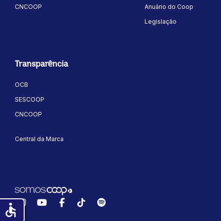
CNCOOP
Anuário do Coop
Legislação
Transparência
OCB
SESCOOP
CNCOOP
Central da Marca
Instagram
YouTube
Facebook
TikTok
Spotify
accessible