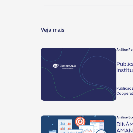
Veja mais
Análise Po
Publi
Instit
Publicada
Cooperat
Análise Ec
DINÂ
AMAN