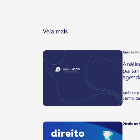
Veja mais
Análise Po
Anális
parlam
agend
Análise p
centro d
Direito no