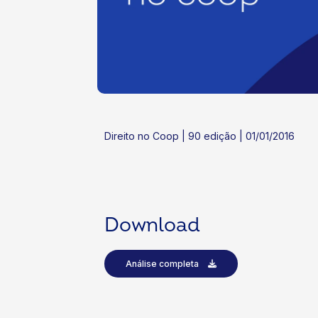
ok
kr
Direito no Coop | 90 edição | 01/01/2016
Download
Análise completa