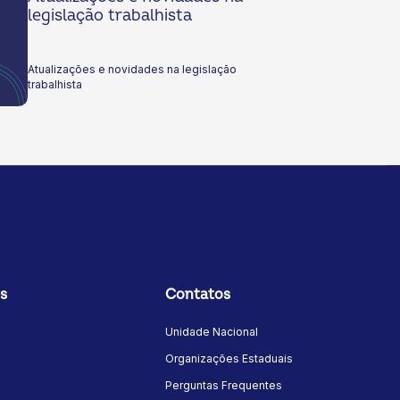
mundo cada vez mais dinâmico e competitivo
legislação trabalhista
podem impactar e gerar novas oportunidades
para as cooperativas brasileiras. Boa Leitura!
Atualizações e novidades na legislação
trabalhista
s
Contatos
Unidade Nacional
Organizações Estaduais
Perguntas Frequentes