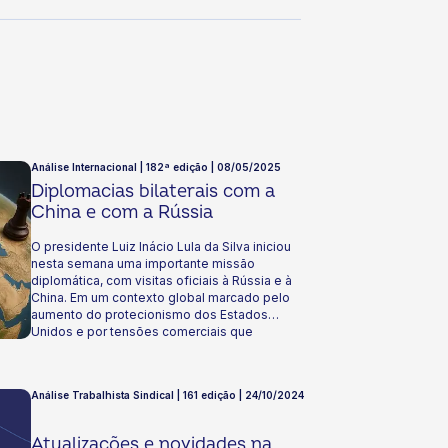
Análise Internacional | 182ª edição | 08/05/2025
Diplomacias bilaterais com a
China e com a Rússia
O presidente Luiz Inácio Lula da Silva iniciou
nesta semana uma importante missão
diplomática, com visitas oficiais à Rússia e à
China. Em um contexto global marcado pelo
aumento do protecionismo dos Estados
Unidos e por tensões comerciais que
impactam cadeias produtivas e mercados ao
redor do mundo, a visita brasileira busca
fortalecer laços, diversificar mercados e
Análise Trabalhista Sindical | 161 edição | 24/10/2024
promover o multilateralismo. Convidamos você
a acompanhar este boletim e entender como
essas articulações internacionais em um
Atualizações e novidades na