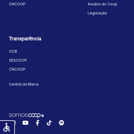
CNCOOP
Anuário do Coop
Legislação
Transparência
OCB
SESCOOP
CNCOOP
Central da Marca
Instagram
YouTube
Facebook
TikTok
Spotify
accessible