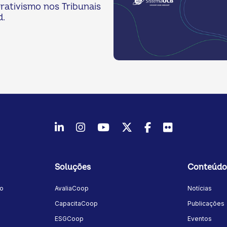
ativismo nos Tribunais
d.
LinkedIn
Instagram
Youtube
Twitter/X
Facebook
Flickr
Soluções
Conteúdo
mo
AvaliaCoop
Notícias
a
CapacitaCoop
Publicações
ESGCoop
Eventos