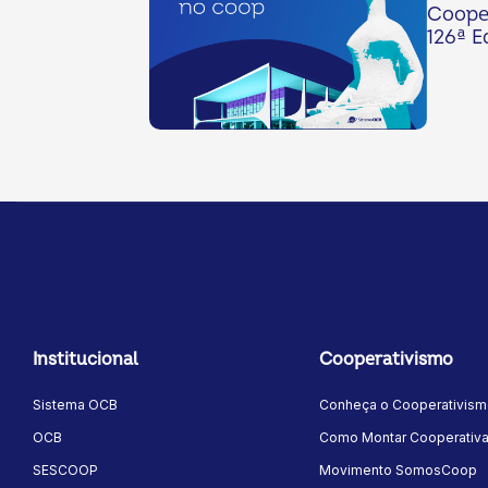
Cooper
126ª E
Institucional
Cooperativismo
Sistema OCB
Conheça o Cooperativis
OCB
Como Montar Cooperativ
SESCOOP
Movimento SomosCoop