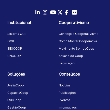
LinkedIn
Instagram
Youtube
Twitter/X
Facebook
Flickr
Institucional
Cooperativismo
Sistema OCB
Conheça o Cooperativismo
OCB
Como Montar Cooperativa
SESCOOP
Movimento SomosCoop
CNCOOP
Anuário do Coop
Legislação
Soluções
Conteúdos
AvaliaCoop
Notícias
CapacitaCoop
Publicações
ESGCoop
Eventos
GestãoCoop
Informativos