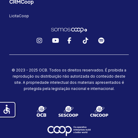
CRMCoop
LicitaCoop
Instagram
YouTube
Facebook
TikTok
Spotify
© 2023 - 2025 OCB. Todos os direitos reservados. É proibida a
reprodução ou distribuição não autorizada do conteúdo deste
site.
A propriedade intelectual dos materiais apresentados é
protegida pela legislação nacional e internacional.
accessible