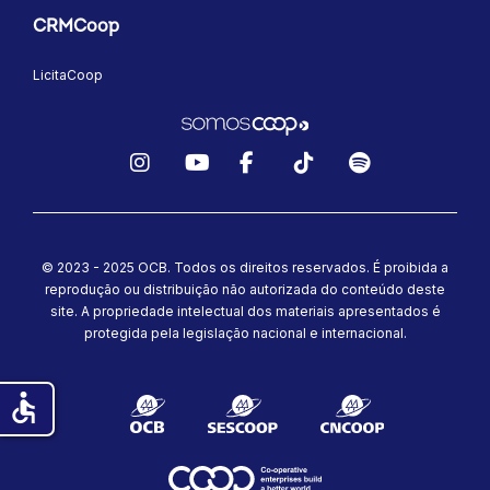
CRMCoop
LicitaCoop
Instagram
YouTube
Facebook
TikTok
Spotify
© 2023 - 2025 OCB. Todos os direitos reservados. É proibida a
reprodução ou distribuição não autorizada do conteúdo deste
site.
A propriedade intelectual dos materiais apresentados é
protegida pela legislação nacional e internacional.
accessible