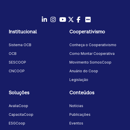
LinkedIn
Instagram
Youtube
Twitter/X
Facebook
Flickr
Institucional
Cooperativismo
Sistema OCB
Conheça o Cooperativismo
OCB
Como Montar Cooperativa
SESCOOP
Movimento SomosCoop
CNCOOP
Anuário do Coop
Legislação
Soluções
Conteúdos
AvaliaCoop
Notícias
CapacitaCoop
Publicações
ESGCoop
Eventos