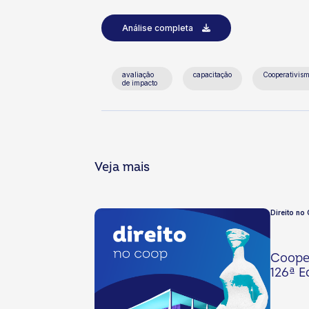
Análise completa
avaliação
capacitação
Cooperativis
de impacto
Veja mais
Direito no
Cooper
126ª E