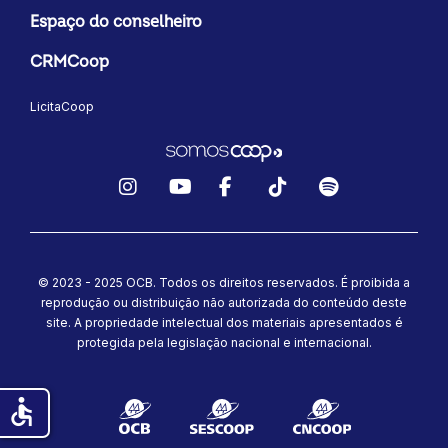
Espaço do conselheiro
CRMCoop
LicitaCoop
Instagram
YouTube
Facebook
TikTok
Spotify
© 2023 - 2025 OCB. Todos os direitos reservados. É proibida a
reprodução ou distribuição não autorizada do conteúdo deste
site.
A propriedade intelectual dos materiais apresentados é
protegida pela legislação nacional e internacional.
accessible