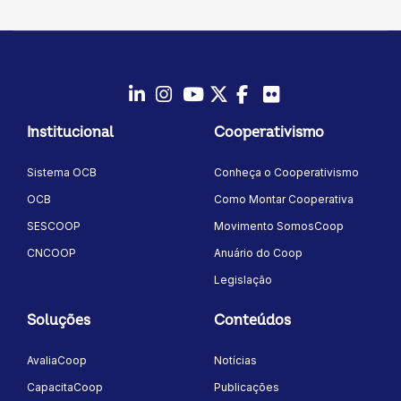
LinkedIn
Instagram
Youtube
Twitter/X
Facebook
Flickr
Institucional
Cooperativismo
Sistema OCB
Conheça o Cooperativismo
OCB
Como Montar Cooperativa
SESCOOP
Movimento SomosCoop
CNCOOP
Anuário do Coop
Legislação
Soluções
Conteúdos
AvaliaCoop
Notícias
CapacitaCoop
Publicações