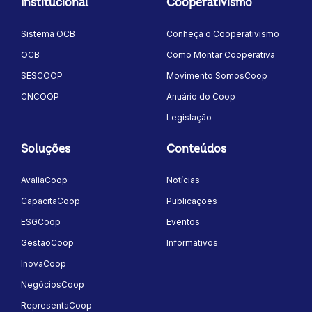
Institucional
Cooperativismo
Sistema OCB
Conheça o Cooperativismo
OCB
Como Montar Cooperativa
SESCOOP
Movimento SomosCoop
CNCOOP
Anuário do Coop
Legislação
Soluções
Conteúdos
AvaliaCoop
Notícias
CapacitaCoop
Publicações
ESGCoop
Eventos
GestãoCoop
Informativos
InovaCoop
NegóciosCoop
RepresentaCoop