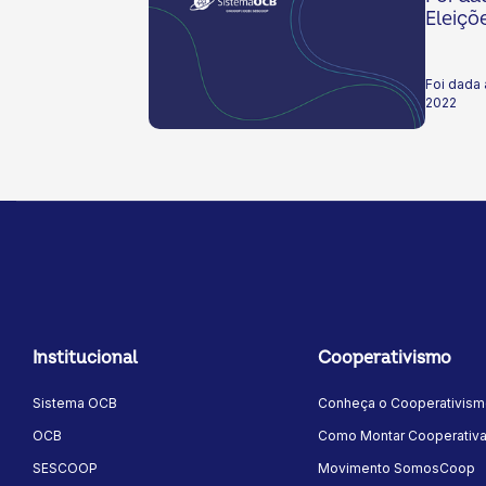
Eleiçõ
Foi dada 
2022
Institucional
Cooperativismo
Sistema OCB
Conheça o Cooperativis
OCB
Como Montar Cooperativ
SESCOOP
Movimento SomosCoop