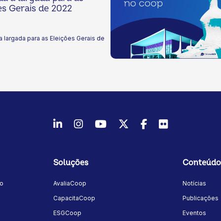
es Gerais de 2022
a largada para as Eleições Gerais de
LinkedIn
Instagram
Youtube
Twitter/X
Facebook
Flickr
Soluções
Conteúdo
mo
AvaliaCoop
Notícias
a
CapacitaCoop
Publicações
ESGCoop
Eventos