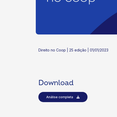
ok
kr
Direito no Coop | 25 edição | 01/01/2023
Download
Análise completa