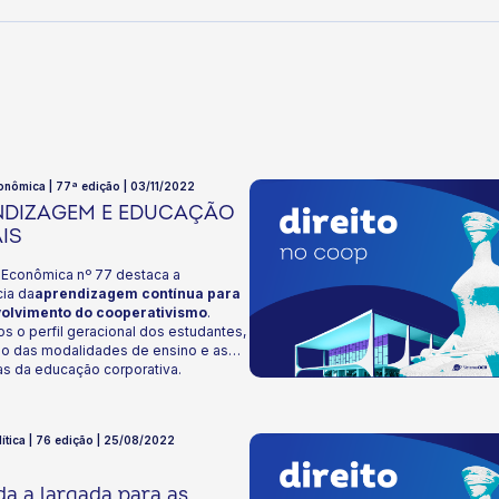
onômica | 77ª edição | 03/11/2022
NDIZAGEM E EDUCAÇÃO
AIS
e Econômica nº 77 destaca a
ia da
aprendizagem contínua para
olvimento do cooperativismo
.
s o perfil geracional dos estudantes,
ão das modalidades de ensino e as
as da educação corporativa.
os, também, a relevância da nossa
a de ensino a distância, a
oop, para a qualificação profissional
lítica | 76 edição | 25/08/2022
erados e colaboradores.
da a largada para as