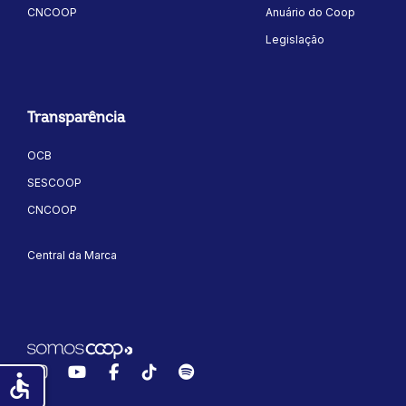
CNCOOP
Anuário do Coop
Legislação
Transparência
OCB
SESCOOP
CNCOOP
Central da Marca
Instagram
YouTube
Facebook
TikTok
Spotify
accessible