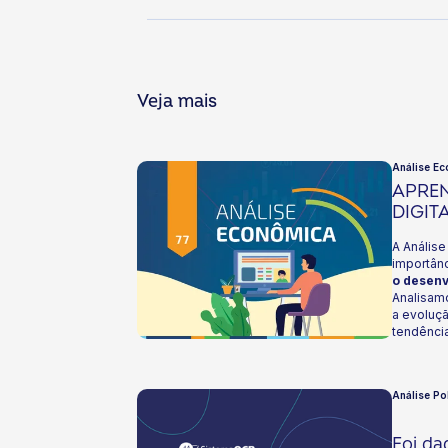
Veja mais
Análise Ec
APRE
DIGIT
A Anális
importânc
o desenv
Analisamo
a evoluç
tendênci
Destacam
plataform
CapacitaC
Análise Po
dos coop
Foi da