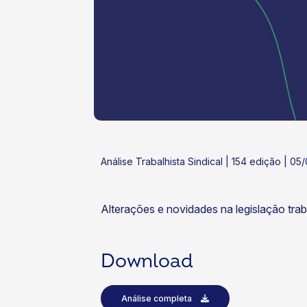
ok
kr
Análise Trabalhista Sindical | 154 edição | 0
Alterações e novidades na legislação traba
Download
Análise completa