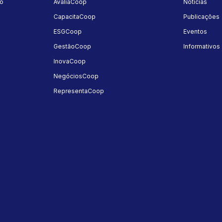
mo
AvaliaCoop
Notícias
a
CapacitaCoop
Publicações
ESGCoop
Eventos
GestãoCoop
Informativos
InovaCoop
NegóciosCoop
RepresentaCoop