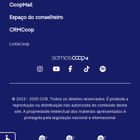
CoopMail
Espaço do conselheiro
CRMCoop
LicitaCoop
Instagram
YouTube
Facebook
TikTok
Spotify
© 2023 - 2025 OCB. Todos os direitos reservados. É proibida a
reprodução ou distribuição não autorizada do conteúdo deste
site.
A propriedade intelectual dos materiais apresentados é
protegida pela legislação nacional e internacional.
accessible