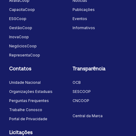
AvaliaCoop
Notícias
CapacitaCoop
Publicações
ESGCoop
Eventos
GestãoCoop
Informativos
InovaCoop
NegóciosCoop
RepresentaCoop
Contatos
Transparência
Unidade Nacional
OCB
Organizações Estaduais
SESCOOP
Perguntas Frequentes
CNCOOP
Trabalhe Conosco
Central da Marca
Portal de Privacidade
Licitações