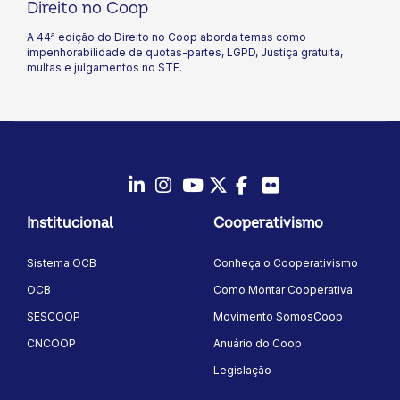
Direito no Coop
A 44ª edição do Direito no Coop aborda temas como
impenhorabilidade de quotas-partes, LGPD, Justiça gratuita,
multas e julgamentos no STF.
LinkedIn
Instagram
Youtube
Twitter/X
Facebook
Flickr
Institucional
Cooperativismo
Sistema OCB
Conheça o Cooperativismo
OCB
Como Montar Cooperativa
SESCOOP
Movimento SomosCoop
CNCOOP
Anuário do Coop
Legislação