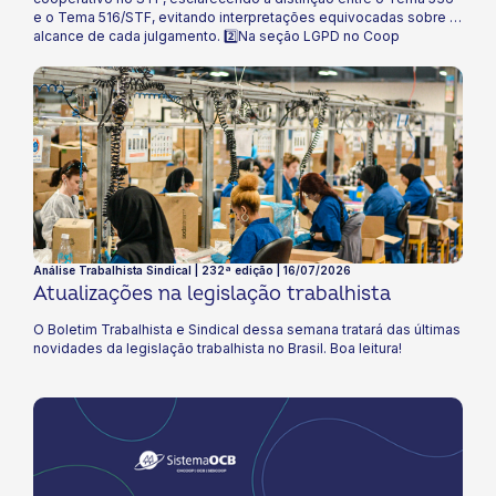
e o Tema 516/STF, evitando interpretações equivocadas sobre o
alcance de cada julgamento. 2️⃣Na seção LGPD no Coop
destacamos as novas regras do Marco Civil da Internet, que
surgem em um contexto de crescimento de fraudes digitais,
riscos operacionais e circulação de conteúdos ilegais no
ambiente virtual. 🔎 Leia o informativo Direito no Coop e fique por
dentro de tudo!
Análise Trabalhista Sindical | 232ª edição | 16/07/2026
Atualizações na legislação trabalhista
O Boletim Trabalhista e Sindical dessa semana tratará das últimas
novidades da legislação trabalhista no Brasil. Boa leitura!