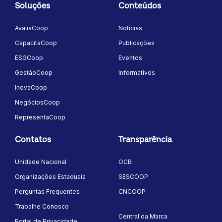
Soluções
Conteúdos
AvaliaCoop
Notícias
CapacitaCoop
Publicações
ESGCoop
Eventos
GestãoCoop
Informativos
InovaCoop
NegóciosCoop
RepresentaCoop
Contatos
Transparência
Unidade Nacional
OCB
Organizações Estaduais
SESCOOP
Perguntas Frequentes
CNCOOP
Trabalhe Conosco
Central da Marca
Portal de Privacidade