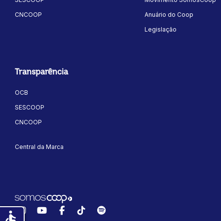
CNCOOP
Anuário do Coop
Legislação
Transparência
OCB
SESCOOP
CNCOOP
Central da Marca
Instagram
YouTube
Facebook
TikTok
Spotify
accessible