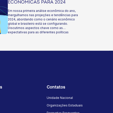
ECONÔMICAS PARA 2024
Em nossa primeira análise econômica do ano,
mergulhamos nas projeções e tendências para
2024, abordando como o cenário econômico
global e brasileiro está se configurando.
Discutimos aspectos chave como as
expectativas para as diferentes políticas
monetárias adotadas ao redor do mundo,
perspectivas para a inflação e tendências de
mercado. Especial atenção é dada à economia
brasileira, explorando como ela se insere e
reage a este contexto. O objetivo é fornecer
um panorama sobre os principais desafios e
potenciais oportunidades do ano que se inicia,
visando apoiar a tomada de decisão e análise
estratégica de sua cooperativa em um cenário
econômico de constante evolução. Boa leitura!
s
Contatos
Unidade Nacional
Organizações Estaduais
Perguntas Frequentes