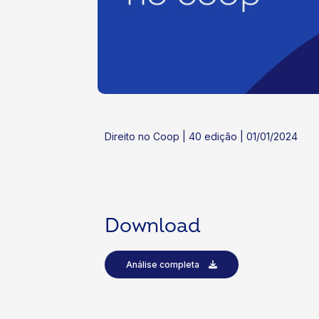
ok
kr
Direito no Coop | 40 edição | 01/01/2024
Download
Análise completa