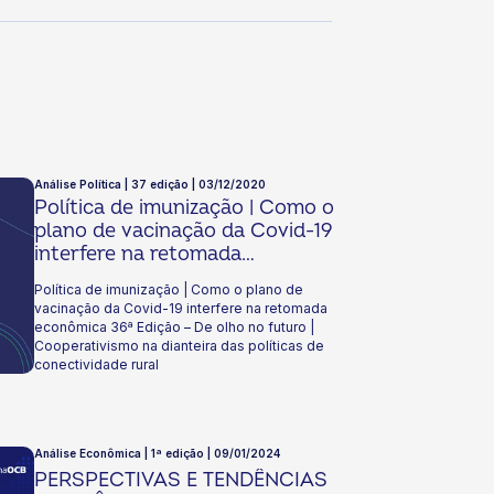
Análise Política | 37 edição | 03/12/2020
Política de imunização | Como o
plano de vacinação da Covid-19
interfere na retomada
econômica 36ª Edição – De olho
Política de imunização | Como o plano de
no futuro | Cooperativismo na
vacinação da Covid-19 interfere na retomada
dianteira das políticas de
econômica 36ª Edição – De olho no futuro |
conectividade rural
Cooperativismo na dianteira das políticas de
conectividade rural
Análise Econômica | 1ª edição | 09/01/2024
PERSPECTIVAS E TENDÊNCIAS