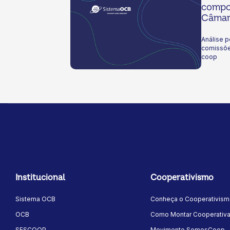
compo
Câmara 
coop
Análise p
comissões 
coop
Institucional
Cooperativismo
Sistema OCB
Conheça o Cooperativis
OCB
Como Montar Cooperativ
SESCOOP
Movimento SomosCoop