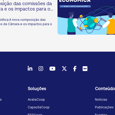
sição das comissões da
e os impactos para o
olítica:A nova composição das
da Câmara e os impactos para o
LinkedIn
Instagram
Youtube
Twitter/X
Facebook
Flickr
Soluções
Conteúdo
mo
AvaliaCoop
Notícias
a
CapacitaCoop
Publicações
ESGCoop
Eventos