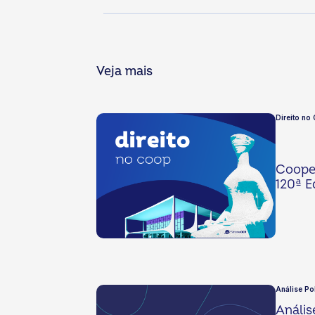
Veja mais
Direito no
Cooper
120ª E
Análise Pol
Anális