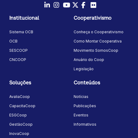
LinkedIn
Instagram
Youtube
Twitter/X
Facebook
Flickr
Institucional
Cooperativismo
Sistema OCB
Conheça o Cooperativismo
OCB
Como Montar Cooperativa
SESCOOP
Movimento SomosCoop
CNCOOP
Anuário do Coop
Legislação
Soluções
Conteúdos
AvaliaCoop
Notícias
CapacitaCoop
Publicações
ESGCoop
Eventos
GestãoCoop
Informativos
InovaCoop