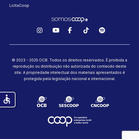
LicitaCoop
Instagram
YouTube
Facebook
TikTok
Spotify
© 2023 - 2025 OCB. Todos os direitos reservados. É proibida a
reprodução ou distribuição não autorizada do conteúdo deste
site.
A propriedade intelectual dos materiais apresentados é
protegida pela legislação nacional e internacional.
accessible