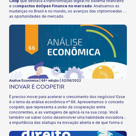
Coop
que destaca a transformação digital no sistema financeiro
e os
impactos do
Open Finance no mercado
. Analisamos as
mudanças no Brasil e no mundo, os avanços das criptomoedas e
as oportunidades de mercado.
Análise Econômica | 66ª edição | 02/06/2022
INOVAR É COOPETIR
É preciso inovar para acelerar o crescimento dos negócios! Esse
é o tema da análise econômica nº 66. Apresentamos o conceito
coopetir, que representa a união da cooperação entre
concorrentes, e as vantagens de aplicá-la na sua coop. Você
também vai saber como desenvolver uma habilidade inovadora,
a importância das startups na inovação aberta e de que forma o
coop está se conectando com elas. Boa leitura!