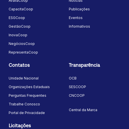
AvaliaCoop
Notícias
CapacitaCoop
Publicações
ESGCoop
Eventos
GestãoCoop
Informativos
InovaCoop
NegóciosCoop
RepresentaCoop
Contatos
Transparência
Unidade Nacional
OCB
Organizações Estaduais
SESCOOP
Perguntas Frequentes
CNCOOP
Trabalhe Conosco
Central da Marca
Portal de Privacidade
Licitações