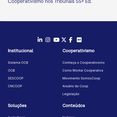
Cooperativismo nos Tribunais 55ª Ed.
LinkedIn
Instagram
Youtube
Twitter/X
Facebook
Flickr
Institucional
Cooperativismo
Sistema OCB
Conheça o Cooperativismo
OCB
Como Montar Cooperativa
SESCOOP
Movimento SomosCoop
CNCOOP
Anuário do Coop
Legislação
Soluções
Conteúdos