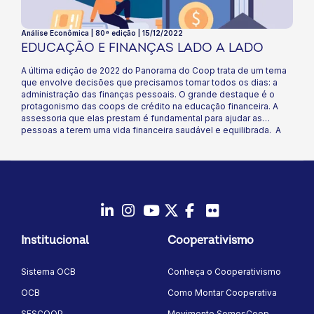
Análise Econômica | 80ª edição | 15/12/2022
EDUCAÇÃO E FINANÇAS LADO A LADO
A última edição de 2022 do Panorama do Coop trata de um tema
que envolve decisões que precisamos tomar todos os dias: a
administração das finanças pessoais. O grande destaque é o
protagonismo das coops de crédito na educação financeira. A
assessoria que elas prestam é fundamental para ajudar as
pessoas a terem uma vida financeira saudável e equilibrada. A
maioria dos brasileiros ainda associa o tema ao contexto de
dificuldade financeira. As coops atuam para mudar essa
mentalidade, abordando conceitos como proteção, segurança e
compreensão das informações relacionadas com o
dinheiro. Diversas ações educativas desenvolvidas pelas coops
de crédito são apresentadas na Semana Nacional de Educação
Financeira - ENEF, que este ano acontece de 12 a 18 de
LinkedIn
Instagram
Youtube
Twitter/X
Facebook
Flickr
dezembro. Vale a pena conhecer!
Institucional
Cooperativismo
Sistema OCB
Conheça o Cooperativismo
OCB
Como Montar Cooperativa
SESCOOP
Movimento SomosCoop