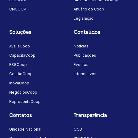
CNCOOP
Anuário do Coop
Legislação
Soluções
Conteúdos
AvaliaCoop
Notícias
CapacitaCoop
Publicações
ESGCoop
Eventos
GestãoCoop
Informativos
InovaCoop
NegóciosCoop
RepresentaCoop
Contatos
Transparência
Unidade Nacional
OCB