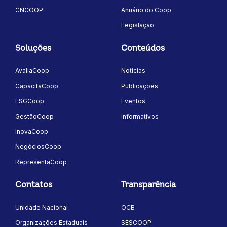
CNCOOP
Anuário do Coop
Legislação
Soluções
Conteúdos
AvaliaCoop
Notícias
CapacitaCoop
Publicações
ESGCoop
Eventos
GestãoCoop
Informativos
InovaCoop
NegóciosCoop
RepresentaCoop
Contatos
Transparência
Unidade Nacional
OCB
Organizações Estaduais
SESCOOP