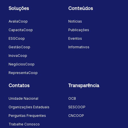
Soluções
Conteúdos
AvaliaCoop
Notícias
CapacitaCoop
Publicações
ESGCoop
Eventos
GestãoCoop
Informativos
InovaCoop
NegóciosCoop
RepresentaCoop
Contatos
Transparência
Unidade Nacional
OCB
Organizações Estaduais
SESCOOP
Perguntas Frequentes
CNCOOP
Trabalhe Conosco