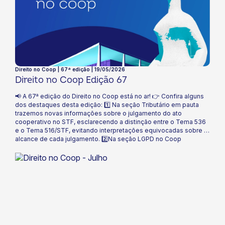
Direito no Coop | 67ª edição | 19/05/2026
Direito no Coop Edição 67
📢 A 67ª edição do Direito no Coop está no ar! 👉 Confira alguns
dos destaques desta edição: 1️⃣ Na seção Tributário em pauta
trazemos novas informações sobre o julgamento do ato
cooperativo no STF, esclarecendo a distinção entre o Tema 536
e o Tema 516/STF, evitando interpretações equivocadas sobre o
alcance de cada julgamento. 2️⃣Na seção LGPD no Coop
destacamos as novas regras do Marco Civil da Internet, que
surgem em um contexto de crescimento de fraudes digitais,
riscos operacionais e circulação de conteúdos ilegais no
ambiente virtual. 🔎 Leia o informativo Direito no Coop e fique por
dentro de tudo!